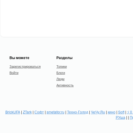
Вы можете
Разделы
Зарегистрироваться
Топики
Войти
Блоги
Люди
Активность
BrickUFA
|
ZTark
|
Софт
|
smetafor.ru
|
Техно-Голод
|
ЧеЧу.Ru
|
кино
|
Soft
|
:( 0
РУша
| |
П