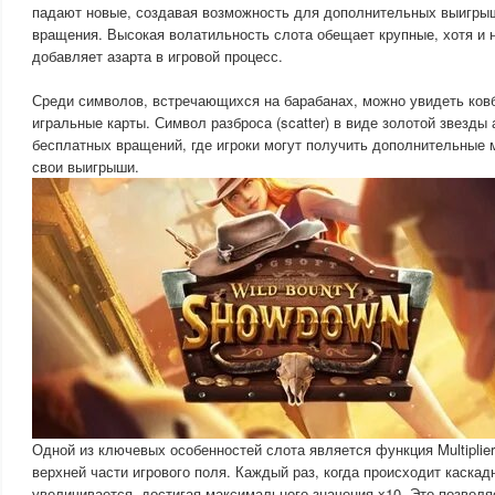
падают новые, создавая возможность для дополнительных выигрыш
вращения. Высокая волатильность слота обещает крупные, хотя и 
добавляет азарта в игровой процесс.
Среди символов, встречающихся на барабанах, можно увидеть ковб
игральные карты. Символ разброса (scatter) в виде золотой звезды
бесплатных вращений, где игроки могут получить дополнительные 
свои выигрыши.
Одной из ключевых особенностей слота является функция Multiplier
верхней части игрового поля. Каждый раз, когда происходит каска
увеличивается, достигая максимального значения x10. Это позволя