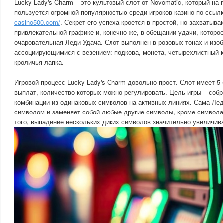
Lucky Lady's Charm – это культовый слот от Novomatic, который на
пользуется огромной популярностью среди игроков казино по ссыл
casino500.com/
. Секрет его успеха кроется в простой, но захватыв
привлекательной графике и, конечно же, в обещании удачи, которо
очаровательная Леди Удача. Слот выполнен в розовых тонах и изо
ассоциирующимися с везением: подкова, монета, четырехлистный к
кроличья лапка.
Игровой процесс Lucky Lady's Charm довольно прост. Слот имеет 5 
выплат, количество которых можно регулировать. Цель игры – соб
комбинации из одинаковых символов на активных линиях. Сама Ле
символом и заменяет собой любые другие символы, кроме символа 
того, выпадение нескольких диких символов значительно увеличив