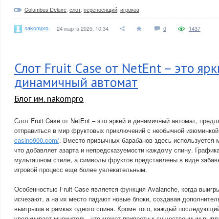
Columbus Deluxe
,
слот
,
переносящий
,
игроков
nakompro
24 марта 2025, 10:34
0
1437
Слот Fruit Case от NetEnt – это яр
динамичный автомат
Блог им. nakompro
Слот Fruit Case от NetEnt – это яркий и динамичный автомат, пред
отправиться в мир фруктовых приключений с необычной изюминкой
casino900.com/
. Вместо привычных барабанов здесь используется 
что добавляет азарта и непредсказуемости каждому спину. График
мультяшном стиле, а символы фруктов представлены в виде забав
игровой процесс еще более увлекательным.
Особенностью Fruit Case является функция Avalanche, когда выиг
исчезают, а на их место падают новые блоки, создавая дополните
выигрыша в рамках одного спина. Кроме того, каждый последующ
увеличивает множитель, что может привести к существенным выпл