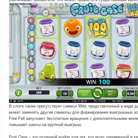
В слоте также присутствует символ Wild, представленный в виде д
может заменять другие символы для формирования выигрышных ко
Free Fall запускают бесплатные вращения с дополнительными множ
повышает шансы на крупный выигрыш.
Fruit Case – это отличный выбор для тех, кто ищет динамичный и у