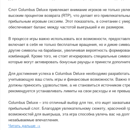
Слот Columbus Deluxe привлекает внимание игроков не только увл
высоким процентом возврата (RTP), что делает его привлекательным
прибыльным игровым сессиям. Этот показатель, в сочетании с уме
обеспечивает баланс между частотой выигрышей и их размером.
В процессе игры важно использовать все возможности, предоставл
включает в себя не только бесплатные вращения, но и дикие симв
другие символы на барабанах, увеличивая вероятность формиров
комбинаций. Кроме того, не стоит игнорировать специальные символ
которые могут активировать бонусные раунды и принести дополни
Для достижения успеха в Columbus Deluxe необходимо разработать
учитывающую ваш стиль игры и финансовые возможности. Важно по
должны приносить удовольствие, а не становиться источником стр
рекомендуется устанавливать лимиты на свои расходы и не превыш
Columbus Deluxe – это отличный выбор для тех, кто ищет захваты
прибыльный слот. Благодаря увлекательному сюжету, красочной г
возможностей для выигрыша, эта игра способна увлечь вас на долг
незабываемые впечатления.
Читать дальше →