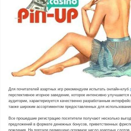
Для почитателей азартных игр рекомендуем испытать онлайн-клуб
перспективное игорное заведение, которое интенсивно улучшается 
аудитории, характеризуется качественно разработанным интерфейс
также широким ассортиментом предоставленных для использовани
Все прошедшие регистрацию посетители получают несколько выго
предложений в формате денежных бонусов, приветственных фриспи
рождения. На портале размещено огромное число азартных слотов,