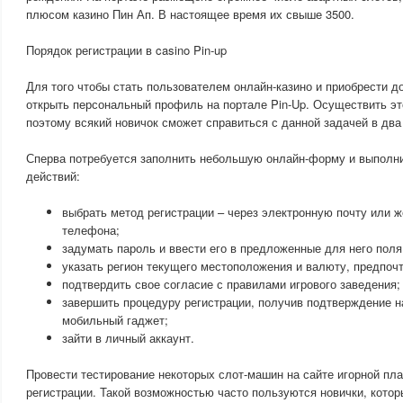
плюсом казино Пин Ап. В настоящее время их свыше 3500.
Порядок регистрации в casino Pin-up
Для того чтобы стать пользователем онлайн-казино и приобрести д
открыть персональный профиль на портале Pin-Up. Осуществить эт
поэтому всякий новичок сможет справиться с данной задачей в два
Сперва потребуется заполнить небольшую онлайн-форму и выполн
действий:
выбрать метод регистрации – через электронную почту или 
телефона;
задумать пароль и ввести его в предложенные для него поля
указать регион текущего местоположения и валюту, предпоч
подтвердить свое согласие с правилами игрового заведения;
завершить процедуру регистрации, получив подтверждение н
мобильный гаджет;
зайти в личный аккаунт.
Провести тестирование некоторых слот-машин на сайте игорной пл
регистрации. Такой возможностью часто пользуются новички, кото