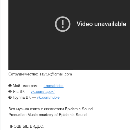
Сотрудничество: savtuk@gmail.com
➊ Мой телеграм —
t.me/atridss
➋ Я в ВК —
vk.com/tapoki
➌ Группа ВК —
vk.com/huble
Вся музыка взята с библиотеки Epidemic Sound
Production Music courtesy of Epidemic Sound
ПРОШЛЫЕ ВИДЕО: