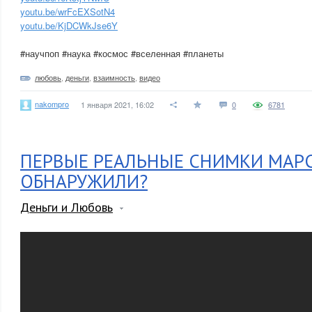
youtu.be/wrFcEXSotN4
youtu.be/KjDCWkJse6Y
#научпоп #наука #космос #вселенная #планеты
любовь
,
деньги
,
взаимность
,
видео
nakompro
1 января 2021, 16:02
0
6781
ПЕРВЫЕ РЕАЛЬНЫЕ СНИМКИ МАРС
ОБНАРУЖИЛИ?
Деньги и Любовь