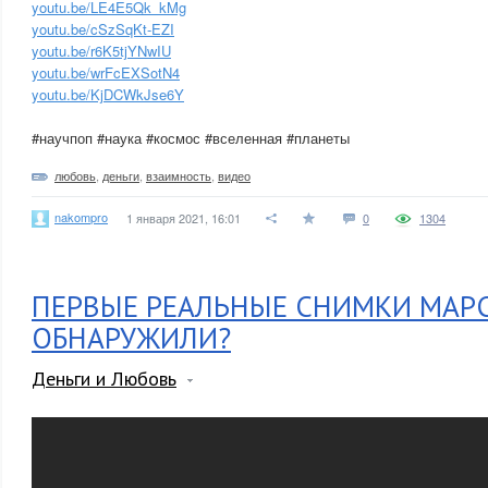
youtu.be/LE4E5Qk_kMg
youtu.be/cSzSqKt-EZI
youtu.be/r6K5tjYNwIU
youtu.be/wrFcEXSotN4
youtu.be/KjDCWkJse6Y
#научпоп #наука #космос #вселенная #планеты
любовь
,
деньги
,
взаимность
,
видео
nakompro
1 января 2021, 16:01
0
1304
ПЕРВЫЕ РЕАЛЬНЫЕ СНИМКИ МАРС
ОБНАРУЖИЛИ?
Деньги и Любовь