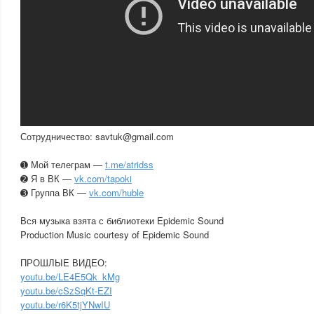
Сотрудничество: savtuk@gmail.com
➊ Мой телеграм —
t.me/atridss
➋ Я в ВК —
vk.com/tapoki
➌ Группа ВК —
vk.com/huble
Вся музыка взята с библиотеки Epidemic Sound
Production Music courtesy of Epidemic Sound
ПРОШЛЫЕ ВИДЕО:
youtu.be/LE4E5Qk_kMg
youtu.be/cSzSqKt-EZI
youtu.be/r6K5tjYNwIU