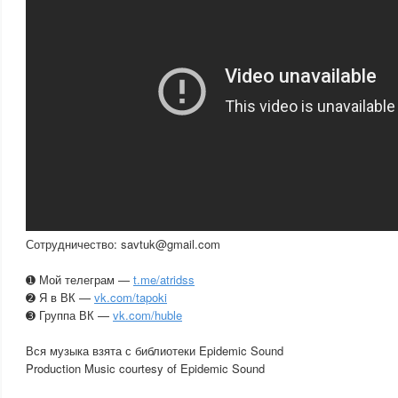
Сотрудничество: savtuk@gmail.com
➊ Мой телеграм —
t.me/atridss
➋ Я в ВК —
vk.com/tapoki
➌ Группа ВК —
vk.com/huble
Вся музыка взята с библиотеки Epidemic Sound
Production Music courtesy of Epidemic Sound