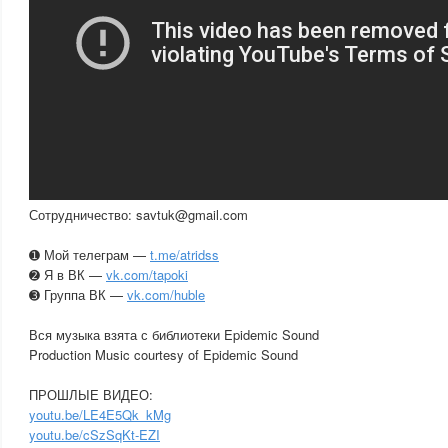
Сотрудничество: savtuk@gmail.com
➊ Мой телеграм —
t.me/atridss
➋ Я в ВК —
vk.com/tapoki
➌ Группа ВК —
vk.com/huble
Вся музыка взята с библиотеки Epidemic Sound
Production Music courtesy of Epidemic Sound
ПРОШЛЫЕ ВИДЕО:
youtu.be/LE4E5Qk_kMg
youtu.be/cSzSqKt-EZI