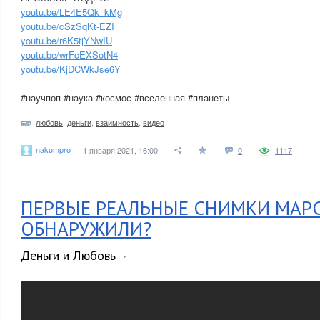
youtu.be/LE4E5Qk_kMg
youtu.be/cSzSqKt-EZI
youtu.be/r6K5tjYNwIU
youtu.be/wrFcEXSotN4
youtu.be/KjDCWkJse6Y
#научпоп #наука #космос #вселенная #планеты
любовь
,
деньги
,
взаимность
,
видео
nakompro
1 января 2021, 16:00
0
1117
ПЕРВЫЕ РЕАЛЬНЫЕ СНИМКИ МАРС
ОБНАРУЖИЛИ?
Деньги и Любовь