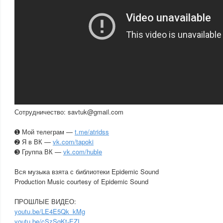
Сотрудничество: savtuk@gmail.com
➊ Мой телеграм —
t.me/atridss
➋ Я в ВК —
vk.com/tapoki
➌ Группа ВК —
vk.com/huble
Вся музыка взята с библиотеки Epidemic Sound
Production Music courtesy of Epidemic Sound
ПРОШЛЫЕ ВИДЕО:
youtu.be/LE4E5Qk_kMg
youtu.be/cSzSqKt-EZI