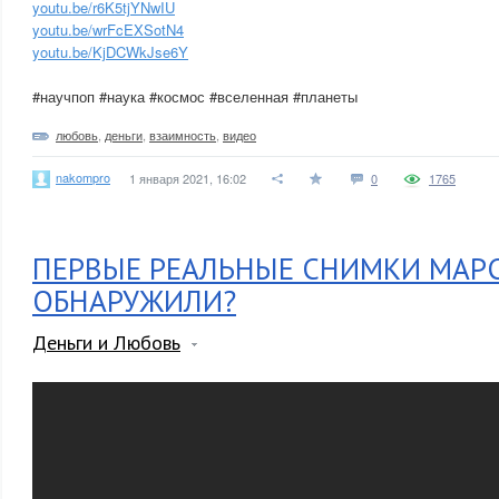
youtu.be/r6K5tjYNwIU
youtu.be/wrFcEXSotN4
youtu.be/KjDCWkJse6Y
#научпоп #наука #космос #вселенная #планеты
любовь
,
деньги
,
взаимность
,
видео
nakompro
1 января 2021, 16:02
0
1765
ПЕРВЫЕ РЕАЛЬНЫЕ СНИМКИ МАРС
ОБНАРУЖИЛИ?
Деньги и Любовь