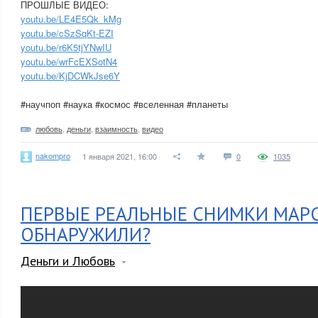
ПРОШЛЫЕ ВИДЕО:
youtu.be/LE4E5Qk_kMg
youtu.be/cSzSqKt-EZI
youtu.be/r6K5tjYNwIU
youtu.be/wrFcEXSotN4
youtu.be/KjDCWkJse6Y
#научпоп #наука #космос #вселенная #планеты
любовь
,
деньги
,
взаимность
,
видео
nakompro
1 января 2021, 16:00
0
1035
ПЕРВЫЕ РЕАЛЬНЫЕ СНИМКИ МАРС
ОБНАРУЖИЛИ?
Деньги и Любовь