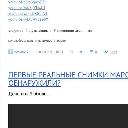
youtu.be/cSzSqKt-EZI
youtu.be/r6K5tjYNwIU
youtu.be/wrFcEXSotN4
youtu.be/KjDCWkJse6Y
#научпоп #наука #космос #вселенная #планеты
любовь
,
деньги
,
взаимность
,
видео
nakompro
1 января 2021, 16:01
0
1424
ПЕРВЫЕ РЕАЛЬНЫЕ СНИМКИ МАРС
ОБНАРУЖИЛИ?
Деньги и Любовь