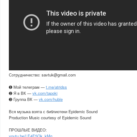
Сотрудничество: savtuk@gmail.com
➊ Мой телеграм —
t.me/atridss
➋ Я в ВК —
vk.com/tapoki
➌ Группа ВК —
vk.com/huble
Вся музыка взята с библиотеки Epidemic Sound
Production Music courtesy of Epidemic Sound
ПРОШЛЫЕ ВИДЕО:
youtu.be/LE4E5Qk_kMg