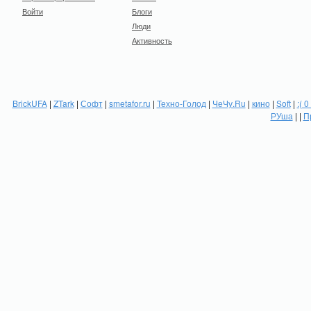
Войти
Блоги
Люди
Активность
BrickUFA
|
ZTark
|
Софт
|
smetafor.ru
|
Техно-Голод
|
ЧеЧу.Ru
|
кино
|
Soft
|
:( 0
РУша
| |
П