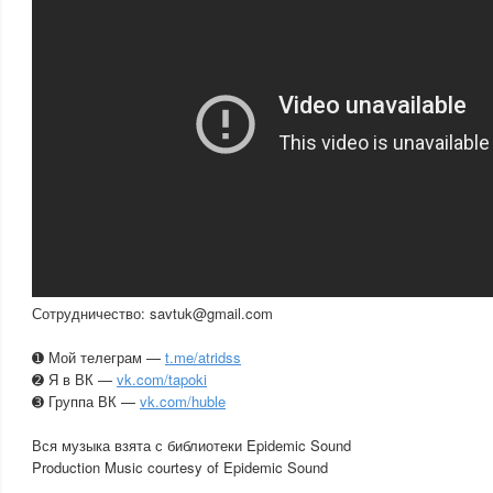
Сотрудничество: savtuk@gmail.com
➊ Мой телеграм —
t.me/atridss
➋ Я в ВК —
vk.com/tapoki
➌ Группа ВК —
vk.com/huble
Вся музыка взята с библиотеки Epidemic Sound
Production Music courtesy of Epidemic Sound