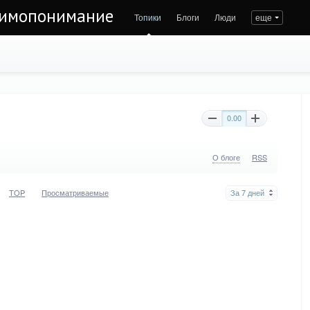
заимопонимание
Топики
Блоги
Люди
еще
0.00
О блоге
RSS
TOP
Просматриваемые
За 7 дней