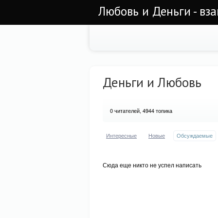
Любовь и Деньги - в
Деньги и Любовь
0
читателей, 4944 топика
Интересные
Новые
Обсуждаемые
Сюда еще никто не успел написать