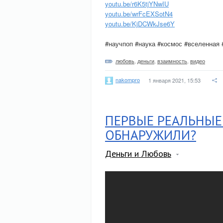
youtu.be/r6K5tjYNwIU
youtu.be/wrFcEXSotN4
youtu.be/KjDCWkJse6Y
#научпоп #наука #космос #вселенная
любовь
,
деньги
,
взаимность
,
видео
nakompro
1 января 2021, 15:53
ПЕРВЫЕ РЕАЛЬНЫЕ
ОБНАРУЖИЛИ?
Деньги и Любовь