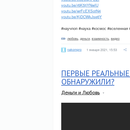
youtu.be/r6K5tjYNwIU
youtu.be/wrFcEXSotN4
youtu.be/KjDCWkJse6Y
#научпоп #наука #космос #вселенная
любовь
,
деньги
,
взаимность
,
видео
nakompro
1 января 2021, 15:53
ПЕРВЫЕ РЕАЛЬНЫЕ
ОБНАРУЖИЛИ?
Деньги и Любовь