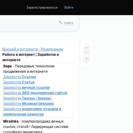
Зарегистрироваться
Войти
Найти
Высший в интернете - Развлечение
Работа в интернет | Заработок в
интернете
Sape
- Передовые технологии
продвижения в интернете
Заработок
Ссылки
Заработок
Статьи
Заработок
вечные ссылки
Заработок
SEO продвижения сайтов
Заработок
Тизеры / банеры
Заработок
Мединая реклама
Заработок
мониторинг отзывов и
привлечения клиентов
Miralinks
- покупка\продажа вечных
ссылок, статей ! Лидирующая система
статейного маркетинга .