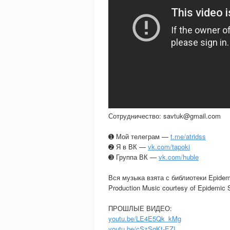
Сотрудничество: savtuk@gmail.com
➊ Мой телеграм —
t.me/atridss
➋ Я в ВК —
vk.com/tapoki
➌ Группа ВК —
vk.com/huble
Вся музыка взята с библиотеки Epide
Production Music courtesy of Epidemic
ПРОШЛЫЕ ВИДЕО:
youtu.be/LE4E5Qk_kMg
youtu.be/cSzSqKt-EZI