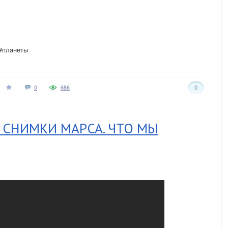
 #планеты
0
686
0
 СНИМКИ МАРСА. ЧТО МЫ