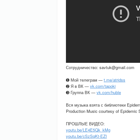
Сотрудничество: savtuk@gmail.com
➊ Мой телеграм —
t.me/atridss
➋ Я в ВК —
vk.com/tapoki
➌ Группа ВК —
vk.com/huble
Вся музыка взята с библиотеки Epide
Production Music courtesy of Epidemic
ПРОШЛЫЕ ВИДЕО:
youtu.be/LE4E5Qk_kMg
youtu.be/cSzSqKt-EZI