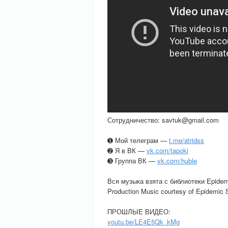
Сотрудничество: savtuk@gmail.com
➊ Мой телеграм —
t.me/atridss
➋ Я в ВК —
vk.com/tapoki
➌ Группа ВК —
vk.com/huble
Вся музыка взята с библиотеки Epide
Production Music courtesy of Epidemic
ПРОШЛЫЕ ВИДЕО:
youtu.be/LE4E5Qk_kMg