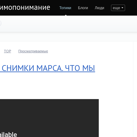
заимопонимание
Топики
Блоги
Люди
еще
TOP
Просматриваемые
 СНИМКИ МАРСА. ЧТО МЫ