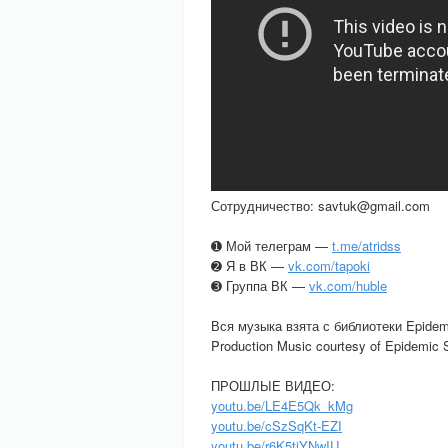
Сотрудничество: savtuk@gmail.com
➊ Мой телеграм —
t.me/atridss
➋ Я в ВК —
vk.com/tapoki
➌ Группа ВК —
vk.com/huble
Вся музыка взята с библиотеки Epide
Production Music courtesy of Epidemic
ПРОШЛЫЕ ВИДЕО:
youtu.be/LE4E5Qk_kMg
youtu.be/cSzSqKt-EZI
youtu.be/r6K5tjYNwIU