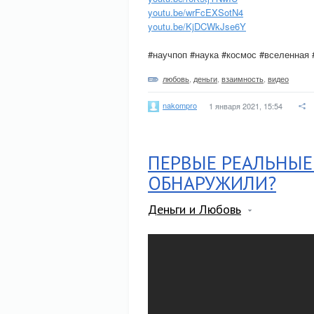
youtu.be/wrFcEXSotN4
youtu.be/KjDCWkJse6Y
#научпоп #наука #космос #вселенная
любовь
,
деньги
,
взаимность
,
видео
nakompro
1 января 2021, 15:54
ПЕРВЫЕ РЕАЛЬНЫЕ
ОБНАРУЖИЛИ?
Деньги и Любовь