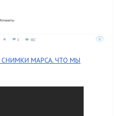
 #планеты
0
667
0
 СНИМКИ МАРСА. ЧТО МЫ