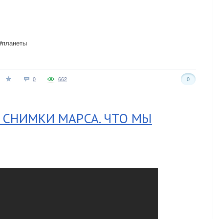
 #планеты
0
662
0
 СНИМКИ МАРСА. ЧТО МЫ