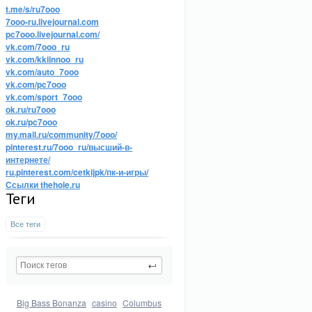
t.me/s/ru7ooo
7ooo-ru.livejournal.com
pc7ooo.livejournal.com/
vk.com/7ooo_ru
vk.com/kkiinnoo_ru
vk.com/auto_7ooo
vk.com/pc7ooo
vk.com/sport_7ooo
ok.ru/ru7ooo
ok.ru/pc7ooo
my.mail.ru/community/7ooo/
pinterest.ru/7ooo_ru/высший-в-
интернете/
ru.pinterest.com/cetkijpk/пк-и-игры/
Ссылки thehole.ru
Теги
Все теги
Big Bass Bonanza
casino
Columbus