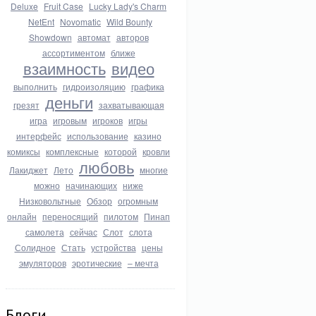
Deluxe
Fruit Case
Lucky Lady's Charm
NetEnt
Novomatic
Wild Bounty
Showdown
автомат
авторов
ассортиментом
ближе
взаимность
видео
выполнить
гидроизоляцию
графика
деньги
грезят
захватывающая
игра
игровым
игроков
игры
интерфейс
использование
казино
комиксы
комплексные
которой
кровли
любовь
Лакиджет
Лето
многие
можно
начинающих
ниже
Низковольтные
Обзор
огромным
онлайн
переносящий
пилотом
Пинап
самолета
сейчас
Слот
слота
Солидное
Стать
устройства
цены
эмуляторов
эротические
– мечта
Блоги